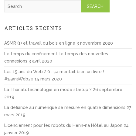
S
e
a
r
ARTICLES RÉCENTS
c
h
ASMR (1) et travail du bois en ligne
3 novembre 2020
Le temps du confinement, le temps des nouvelles
connexions
3 avril 2020
Les 15 ans du Web 2.0 : ça méritait bien un livre !
#15ansWeb20
15 mars 2020
La Thanatotechnologie en mode startup ?
26 septembre
2019
La défiance au numérique se mesure en quatre dimensions
27
mars 2019
Licenciement pour les robots du Henn-na Hôtel au Japon
24
janvier 2019