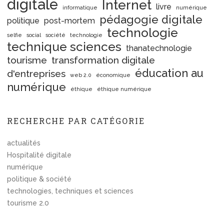
digitale
Internet
livre
informatique
numérique
pédagogie digitale
politique
post-mortem
technologie
selfie
social
société
technologie
technique sciences
thanatechnologie
tourisme
transformation digitale
éducation au
d'entreprises
web 2.0
économique
numérique
éthique
éthique numérique
RECHERCHE PAR CATÉGORIE
actualités
Hospitalité digitale
numérique
politique & société
technologies, techniques et sciences
tourisme 2.0