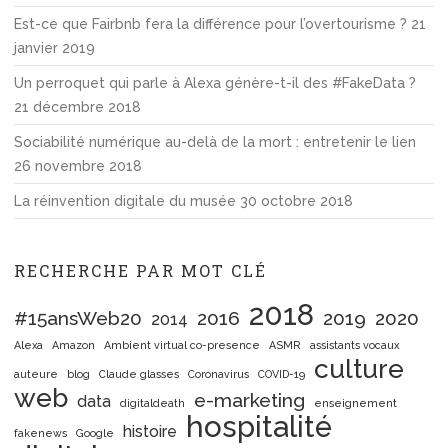
Est-ce que Fairbnb fera la différence pour l’overtourisme ?
21
janvier 2019
Un perroquet qui parle à Alexa génère-t-il des #FakeData ?
21 décembre 2018
Sociabilité numérique au-delà de la mort : entretenir le lien
26 novembre 2018
La réinvention digitale du musée
30 octobre 2018
RECHERCHE PAR MOT CLÉ
2018
#15ansWeb20
2016
2019
2020
2014
Alexa
Amazon
Ambient virtual co-presence
ASMR
assistants vocaux
culture
auteure
blog
Claude glasses
Coronavirus
COVID-19
web
e-marketing
data
digitaldeath
enseignement
hospitalité
histoire
fakenews
Google