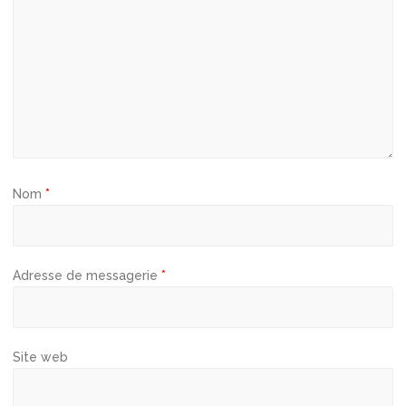
’
a
r
t
i
c
l
e
Nom
*
Adresse de messagerie
*
Site web