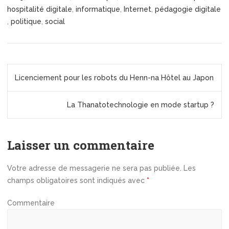
hospitalité digitale
,
informatique
,
Internet
,
pédagogie digitale
,
politique
,
social
N
a
Licenciement pour les robots du Henn-na Hôtel au Japon
v
i
La Thanatotechnologie en mode startup ?
g
a
t
Laisser un commentaire
i
o
Votre adresse de messagerie ne sera pas publiée.
Les
n
champs obligatoires sont indiqués avec
*
d
e
Commentaire
l