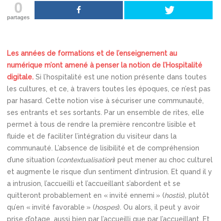
0
partages
Les années de formations et de l’enseignement au
numérique m’ont amené à penser la notion de l’Hospitalité
digitale.
Si l’hospitalité est une notion présente dans toutes
les cultures, et ce, à travers toutes les époques, ce n’est pas
par hasard. Cette notion vise à sécuriser une communauté,
ses entrants et ses sortants. Par un ensemble de rites, elle
permet à tous de rendre la première rencontre lisible et
fluide et de faciliter l’intégration du visiteur dans la
communauté. L’absence de lisibilité et de compréhension
d’une situation (
contextualisation
) peut mener au choc culturel
et augmente le risque d’un sentiment d’intrusion. Et quand il y
a intrusion, l’accueilli et l’accueillant s’abordent et se
quitteront probablement en « invité ennemi » (
hostis
), plutôt
qu’en « invité favorable » (
hospes
). Ou alors, il peut y avoir
prise d’otage, aussi bien par l’accueilli que par l’accueillant. Et