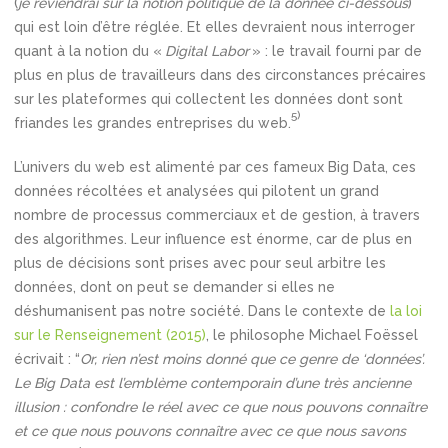
(
je reviendrai sur la notion politique de la donnée ci-dessous
)
qui est loin d’être réglée. Et elles devraient nous interroger
quant à la notion du «
Digital Labor
» : le travail fourni par de
plus en plus de travailleurs dans des circonstances précaires
sur les plateformes qui collectent les données dont sont
5)
friandes les grandes entreprises du web.
L’univers du web est alimenté par ces fameux Big Data, ces
données récoltées et analysées qui pilotent un grand
nombre de processus commerciaux et de gestion, à travers
des algorithmes. Leur influence est énorme, car de plus en
plus de décisions sont prises avec pour seul arbitre les
données, dont on peut se demander si elles ne
déshumanisent pas notre société. Dans le contexte de
la loi
sur le Renseignement (2015)
, le philosophe Michael Foëssel
écrivait : “
Or, rien n’est moins donné que ce genre de ‘données’.
Le Big Data est l’emblème contemporain d’une très ancienne
illusion : confondre le réel avec ce que nous pouvons connaître
et ce que nous pouvons connaître avec ce que nous savons