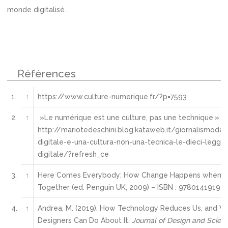
monde digitalisé.
Références
1.
↑
https://www.culture-numerique.fr/?p=7593
2.
↑
»Le numérique est une culture, pas une technique » :
http://mariotedeschini.blog.kataweb.it/giornalismodal
digitale-e-una-cultura-non-una-tecnica-le-dieci-leggi-
digitale/?refresh_ce
3.
↑
Here Comes Everybody: How Change Happens when 
Together (ed. Penguin UK, 2009) – ISBN : 97801419194
4.
↑
Andrea, M. (2019). How Technology Reduces Us, and 
Designers Can Do About It.
Journal of Design and Scien