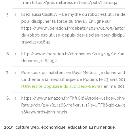
from https://jods.mitpress.mit.edu/pub/hsxloiq4
5.
↑
lisez aussi Casilli,A. « Le mythe du robot est utilisé dep
pour discipliner la force du travail. En ligne sur
https://www.liberation.fr/debats/2019/01/09/antonio-
du-robot-est-utilise-depuis-des-siecles-pour-disciplin
travai_1701892
6.
↑
http://www.liberation.fr/chroniques/2015/05/01/un
donnees_1282052
7.
↑
Pour ceux qui habitent en Pays Mellois : je donnerai des
ce thème à la médiathèque de Poitiers le 13 avril 2019
l’Université populaire du sud Deux-Sèvres
en mai 2019 (
8.
↑
https://www.amazon.fr/Th%C3%A9orie-justice-John-
Rawls/dp/2757814168/ref=sr_1_1?ie=UTF8&qid=15536
1&keywords=john+rawls
2019
,
culture web
,
économique
,
éducation au numérique
,