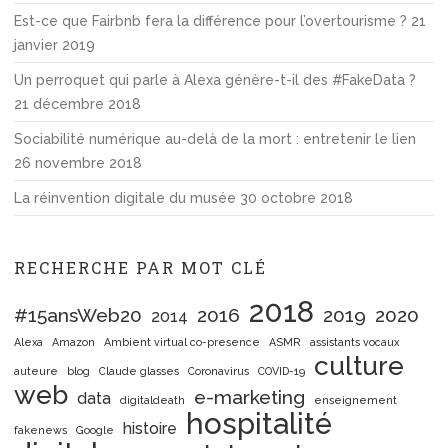
Est-ce que Fairbnb fera la différence pour l’overtourisme ?
21
janvier 2019
Un perroquet qui parle à Alexa génère-t-il des #FakeData ?
21 décembre 2018
Sociabilité numérique au-delà de la mort : entretenir le lien
26 novembre 2018
La réinvention digitale du musée
30 octobre 2018
RECHERCHE PAR MOT CLÉ
2018
#15ansWeb20
2016
2019
2020
2014
Alexa
Amazon
Ambient virtual co-presence
ASMR
assistants vocaux
culture
auteure
blog
Claude glasses
Coronavirus
COVID-19
web
e-marketing
data
digitaldeath
enseignement
hospitalité
histoire
fakenews
Google