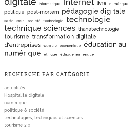
digitale
Internet
livre
informatique
numérique
pédagogie digitale
politique
post-mortem
technologie
selfie
social
société
technologie
technique sciences
thanatechnologie
tourisme
transformation digitale
éducation au
d'entreprises
web 2.0
économique
numérique
éthique
éthique numérique
RECHERCHE PAR CATÉGORIE
actualités
Hospitalité digitale
numérique
politique & société
technologies, techniques et sciences
tourisme 2.0