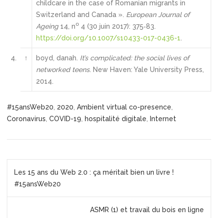
childcare in the case of Romanian migrants in
Switzerland and Canada ».
European Journal of
o
Ageing
14, n
4 (30 juin 2017): 375‑83.
https://doi.org/10.1007/s10433-017-0436-1
.
4.
↑
boyd, danah.
It’s complicated: the social lives of
networked teens
. New Haven: Yale University Press,
2014.
#15ansWeb20
,
2020
,
Ambient virtual co-presence
,
Coronavirus
,
COVID-19
,
hospitalité digitale
,
Internet
N
a
Les 15 ans du Web 2.0 : ça méritait bien un livre !
v
#15ansWeb20
i
g
ASMR (1) et travail du bois en ligne