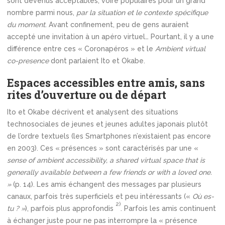
sont devenus acceptables, voire populaires pour un grand
nombre parmi nous,
par la situation et le contexte spécifique
du moment
. Avant confinement, peu de gens auraient
accepté une invitation à un apéro virtuel… Pourtant, il y a une
différence entre ces « Coronapéros » et le
Ambient virtual
co-presence
dont parlaient Ito et Okabe.
Espaces accessibles entre amis, sans
rites d’ouverture ou de départ
Ito et Okabe décrivent et analysent des situations
technosociales de jeunes et jeunes adultes japonais plutôt
de l’ordre textuels (les Smartphones n’existaient pas encore
en 2003). Ces « présences » sont caractérisés par une «
sense of ambient accessibility, a shared virtual space that is
generally available between a few friends or with a loved one.
»
(p. 14). Les amis échangent des messages par plusieurs
canaux, parfois très superficiels et peu intéressants («
Où es-
2)
tu ? »
), parfois plus approfondis
. Parfois les amis continuent
à échanger juste pour ne pas interrompre la « présence