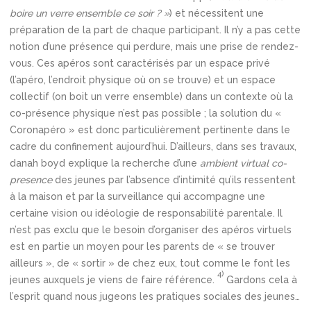
boire un verre ensemble ce soir ? »
) et nécessitent une
préparation de la part de chaque participant. Il n’y a pas cette
notion d’une présence qui perdure, mais une prise de rendez-
vous. Ces apéros sont caractérisés par un espace privé
(l’apéro, l’endroit physique où on se trouve) et un espace
collectif (on boit un verre ensemble) dans un contexte où la
co-présence physique n’est pas possible ; la solution du «
Coronapéro » est donc particulièrement pertinente dans le
cadre du confinement aujourd’hui. D’ailleurs, dans ses travaux,
danah boyd explique la recherche d’une
ambient virtual co-
presence
des jeunes par l’absence d’intimité qu’ils ressentent
à la maison et par la surveillance qui accompagne une
certaine vision ou idéologie de responsabilité parentale. Il
n’est pas exclu que le besoin d’organiser des apéros virtuels
est en partie un moyen pour les parents de « se trouver
ailleurs », de « sortir » de chez eux, tout comme le font les
4)
jeunes auxquels je viens de faire référence.
Gardons cela à
l’esprit quand nous jugeons les pratiques sociales des jeunes…