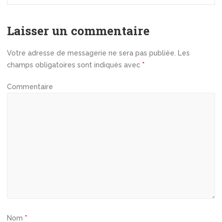
a
t
i
Laisser un commentaire
o
n
Votre adresse de messagerie ne sera pas publiée.
Les
d
champs obligatoires sont indiqués avec
*
e
l
Commentaire
’
a
r
t
i
c
l
e
Nom
*