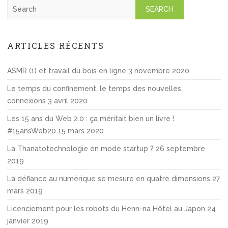
S
e
a
r
ARTICLES RÉCENTS
c
h
ASMR (1) et travail du bois en ligne
3 novembre 2020
Le temps du confinement, le temps des nouvelles
connexions
3 avril 2020
Les 15 ans du Web 2.0 : ça méritait bien un livre !
#15ansWeb20
15 mars 2020
La Thanatotechnologie en mode startup ?
26 septembre
2019
La défiance au numérique se mesure en quatre dimensions
27
mars 2019
Licenciement pour les robots du Henn-na Hôtel au Japon
24
janvier 2019