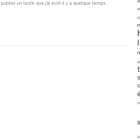
 publier un texte que j’ai écrit il y a quelque temps,
a
C
s
t
d
n
a