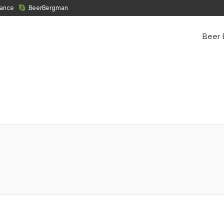
rance
BeerBergman
Beer 