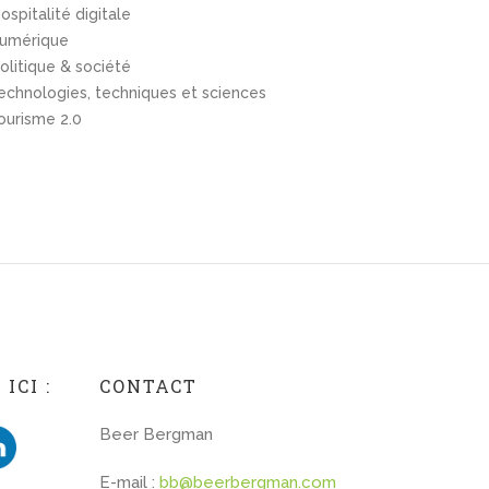
ospitalité digitale
umérique
olitique & société
echnologies, techniques et sciences
ourisme 2.0
ICI :
CONTACT
Beer Bergman
E-mail :
bb@beerbergman.com