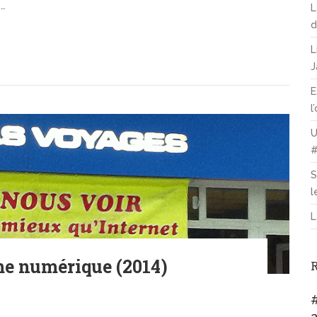
,…
L
d
L
J
E
l
U
#
S
l
L
me numérique (2014)