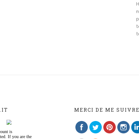
H
n
p
t
t
.IT
MERCI DE ME SUIVRE 
Save