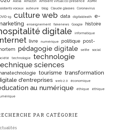
2020
Alexa
Amazon
Ambient virtual co-presence
ASMR
ssistants vocaux
auteure
blog
Claude glasses
Coronavirus
culture web
e-
data
OVID-19
digitaldeath
marketing
histoire
enseignement
fakenews
Google
hospitalité digitale
informatique
Internet
livre
politique
post-
numérique
pédagogie digitale
mortem
selfie
social
technologie
ociété
technologie
technique sciences
tourisme
transformation
hanatechnologie
igitale d'entreprises
web 2.0
économique
éducation au numérique
éthique
éthique
umérique
RECHERCHE PAR CATÉGORIE
ctualités