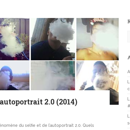
a
r
c
h
A
L
c
L
autoportrait 2.0 (2014)
#
L
s
énomène du selfie et de l’autoportrait 2.0. Quels