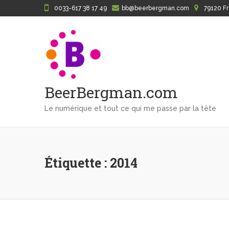
0033-617 38 17 49
bb@beerbergman.com
79120 F
BeerBergman.com
Le numérique et tout ce qui me passe par la tête
Étiquette : 2014