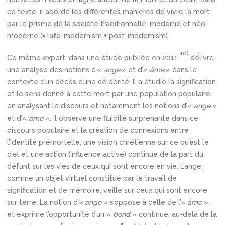
ce texte, il aborde les différentes manières de vivre la mort
par le prisme de la société traditionnelle, moderne et néo-
moderne (= late-modernism + post-modernism).
10)
Ce même expert, dans une étude publiée en 2011
délivre
une analyse des notions d’«
ange
» et d’«
âme
» dans le
contexte d’un décès d’une célébrité. Il a étudié la signification
et le sens donné à cette mort par une population populaire
en analysant le discours et notamment les notions d’«
ange
»
et d’«
âme
». Il observe une fluidité surprenante dans ce
discours populaire et la création de connexions entre
l’identité prémortelle, une vision chrétienne sur ce qu’est le
ciel et une action (influence active) continue de la part du
défunt sur les vies de ceux qui sont encore en vie. L’ange,
comme un objet virtuel constitué par le travail de
signification et de mémoire, veille sur ceux qui sont encore
sur terre. La notion d’«
ange
» s’oppose à celle de l’«
âme
»,
et exprime l’opportunité d’un «
bond
» continue, au-delà de la