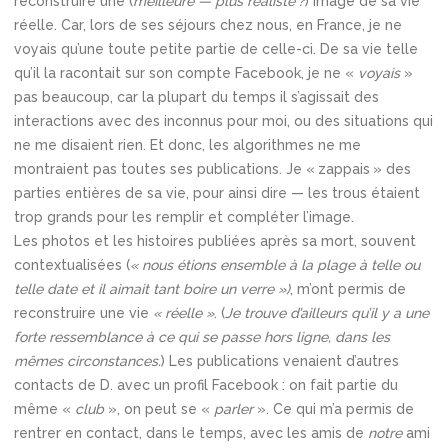
reconstruire une (
meilleure — plus réaliste ?
) image de sa vie
réelle. Car, lors de ses séjours chez nous, en France, je ne
voyais qu’une toute petite partie de celle-ci. De sa vie telle
qu’il la racontait sur son compte Facebook, je ne «
voyais
»
pas beaucoup, car la plupart du temps il s’agissait des
interactions avec des inconnus pour moi, ou des situations qui
ne me disaient rien. Et donc, les algorithmes ne me
montraient pas toutes ses publications. Je « zappais » des
parties entières de sa vie, pour ainsi dire — les trous étaient
trop grands pour les remplir et compléter l’image.
Les photos et les histoires publiées après sa mort, souvent
contextualisées (
« nous étions ensemble à la plage à telle ou
telle date et il aimait tant boire un verre »)
, m’ont permis de
reconstruire une vie
« réelle »
. (
Je trouve d’ailleurs qu’il y a une
forte ressemblance à ce qui se passe hors ligne, dans les
mêmes circonstances.
) Les publications venaient d’autres
contacts de D. avec un profil Facebook : on fait partie du
même «
club
», on peut se «
parler
». Ce qui m’a permis de
rentrer en contact, dans le temps, avec les amis de
notre
ami