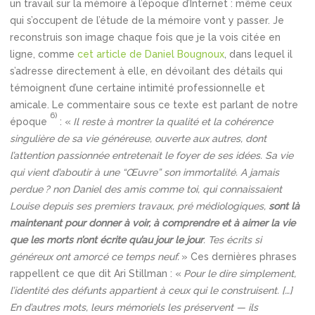
un travail sur la mémoire à l’époque d’Internet : même ceux
qui s’occupent de l’étude de la mémoire vont y passer. Je
reconstruis son image chaque fois que je la vois citée en
ligne, comme
cet article de Daniel Bougnoux
, dans lequel il
s’adresse directement à elle, en dévoilant des détails qui
témoignent d’une certaine intimité professionnelle et
amicale. Le commentaire sous ce texte est parlant de notre
6)
époque
: «
Il reste à montrer la qualité et la cohérence
singulière de sa vie généreuse, ouverte aux autres, dont
l’attention passionnée entretenait le foyer de ses idées. Sa vie
qui vient d’aboutir à une “Œuvre” son immortalité.
A jamais
perdue ? non Daniel des amis comme toi, qui connaissaient
Louise depuis ses premiers travaux, pré médiologiques,
sont là
maintenant pour donner à voir, à comprendre et à aimer la vie
que les morts n’ont écrite qu’au jour le jour
.
Tes écrits si
généreux ont amorcé ce temps neuf.
» Ces dernières phrases
rappellent ce que dit Ari Stillman : «
Pour le dire simplement,
l’identité des défunts appartient à ceux qui le construisent. […]
En d’autres mots, leurs mémoriels les préservent — ils