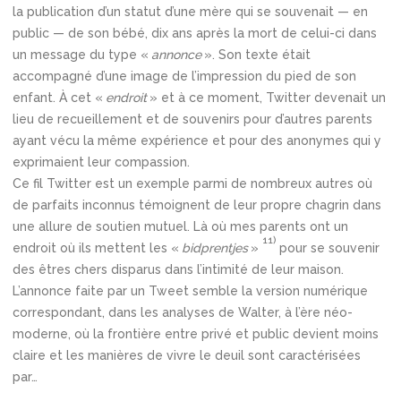
la publication d’un statut d’une mère qui se souvenait — en
public — de son bébé, dix ans après la mort de celui-ci dans
un message du type «
annonce
». Son texte était
accompagné d’une image de l’impression du pied de son
enfant. À cet «
endroit
» et à ce moment, Twitter devenait un
lieu de recueillement et de souvenirs pour d’autres parents
ayant vécu la même expérience et pour des anonymes qui y
exprimaient leur compassion.
Ce fil Twitter est un exemple parmi de nombreux autres où
de parfaits inconnus témoignent de leur propre chagrin dans
une allure de soutien mutuel. Là où mes parents ont un
11)
endroit où ils mettent les «
bidprentjes
»
pour se souvenir
des êtres chers disparus dans l’intimité de leur maison.
L’annonce faite par un Tweet semble la version numérique
correspondant, dans les analyses de Walter, à l’ère néo-
moderne, où la frontière entre privé et public devient moins
claire et les manières de vivre le deuil sont caractérisées
par…