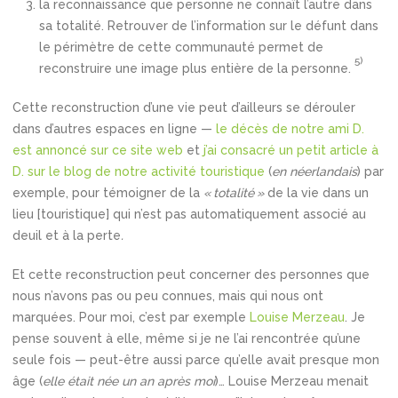
la reconnaissance que personne ne connaît l’autre dans
sa totalité. Retrouver de l’information sur le défunt dans
le périmètre de cette communauté permet de
5)
reconstruire une image plus entière de la personne.
Cette reconstruction d’une vie peut d’ailleurs se dérouler
dans d’autres espaces en ligne —
le décès de notre ami D.
est annoncé sur ce site web
et
j’ai consacré un petit article à
D. sur le blog de notre activité touristique
(
en néerlandais
) par
exemple, pour témoigner de la
« totalité »
de la vie dans un
lieu [touristique] qui n’est pas automatiquement associé au
deuil et à la perte
.
Et cette reconstruction peut concerner des personnes que
nous n’avons pas ou peu connues, mais qui nous ont
marquées. Pour moi, c’est par exemple
Louise Merzeau
. Je
pense souvent à elle, même si je ne l’ai rencontrée qu’une
seule fois — peut-être aussi parce qu’elle avait presque mon
âge (
elle était née un an après moi
)… Louise Merzeau menait