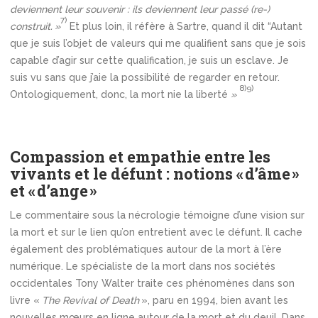
deviennent leur souvenir : ils deviennent leur passé (re-)
7)
construit. »
Et plus loin, il réfère à Sartre, quand il dit “Autant
que je suis l’objet de valeurs qui me qualifient sans que je sois
capable d’agir sur cette qualification, je suis un esclave. Je
suis vu sans que j’aie la possibilité de regarder en retour.
8)
9)
Ontologiquement, donc, la mort nie la liberté
»
Compassion et empathie entre les
vivants et le défunt : notions « d’âme »
et « d’ange »
Le commentaire sous la nécrologie témoigne d’une vision sur
la mort et sur le lien qu’on entretient avec le défunt. Il cache
également des problématiques autour de la mort à l’ère
numérique. Le spécialiste de la mort dans nos sociétés
occidentales Tony Walter traite ces phénomènes dans son
livre «
The Revival of Death
», paru en 1994, bien avant les
nouvelles mœurs en ligne autour de la mort et du deuil. Dans