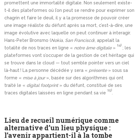
promettent une immortalité digitale. Non seulement existe-
t-il des plateformes où l’on peut se rendre pour exprimer son
chagrin et faire le deuil, il y a la promesse de pouvoir créer
une image réaliste du défunt après sa mort, c’est-à-dire, une
image évolutive avec laquelle on peut continuer à interagir.
Hans-Peter Bronsmo (
Nokia, San Francisco
), appelait la
14)
totalité de nos traces en ligne «
notre âme digitale
»
; les
plateformes vont s’occuper de la gestion de cet héritage qui
se trouve dans le cloud — tout semble pointer vers un ciel
là-haut ! La personne décédée y sera «
présente
» sous sa
forme «
mise à jour
», basée sur des algorithmes qui ont
traité le «
digital footprint
» du défunt, constitué de ses
15)
traces digitales laissées en ligne pendant sa vie
.
Lieu de recueil numérique comme
alternative d’un lieu physique :
l’avenir appartient-il à la tombe