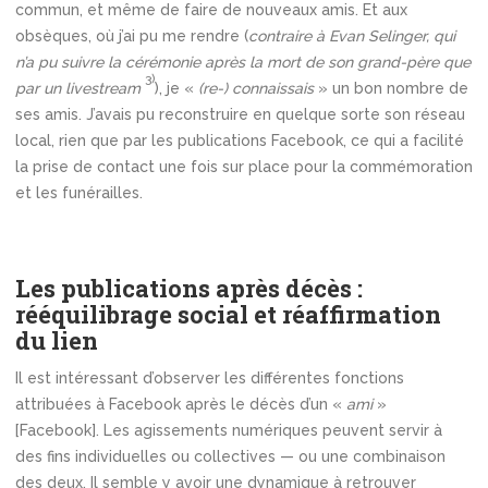
commun, et même de faire de nouveaux amis. Et aux
obsèques, où j’ai pu me rendre (
contraire à Evan Selinger, qui
n’a pu suivre la cérémonie après la mort de son grand-père que
3)
par un livestream
), je «
(re-) connaissais
» un bon nombre de
ses amis. J’avais pu reconstruire en quelque sorte son réseau
local, rien que par les publications Facebook, ce qui a facilité
la prise de contact une fois sur place pour la commémoration
et les funérailles.
Les publications après décès :
rééquilibrage social et réaffirmation
du lien
Il est intéressant d’observer les différentes fonctions
attribuées à Facebook après le décès d’un «
ami
»
[Facebook]. Les agissements numériques peuvent servir à
des fins individuelles ou collectives — ou une combinaison
des deux. Il semble y avoir une dynamique à retrouver