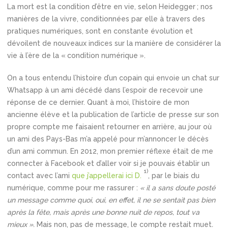
La mort est la condition d’être en vie, selon Heidegger ; nos
manières de la vivre, conditionnées par elle à travers des
pratiques numériques, sont en constante évolution et
dévoilent de nouveaux indices sur la manière de considérer la
vie à l’ère de la « condition numérique ».
On a tous entendu l’histoire d’un copain qui envoie un chat sur
Whatsapp à un ami décédé dans l’espoir de recevoir une
réponse de ce dernier. Quant à moi, l’histoire de mon
ancienne élève et la publication de l’article de presse sur son
propre compte me faisaient retourner en arrière, au jour où
un ami des Pays-Bas m’a appelé pour m’annoncer le décès
d’un ami commun. En 2012, mon premier réflexe était de me
connecter à Facebook et d’aller voir si je pouvais établir un
1)
contact avec l’ami
que j’appellerai ici D.
, par le biais du
numérique, comme pour me rassurer :
« il a sans doute posté
un message comme quoi, oui, en effet, il ne se sentait pas bien
après la fête, mais après une bonne nuit de repos, tout va
mieux ».
Mais non, pas de message, le compte restait muet
.