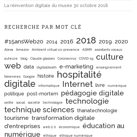
La réinvention digitale du musée
30 octobre 2018
RECHERCHE PAR MOT CLÉ
2018
#15ansWeb20
2016
2019
2020
2014
Alexa
Amazon
Ambient virtual co-presence
ASMR
assistants vocaux
culture
auteure
blog
Claude glasses
Coronavirus
COVID-19
web
e-marketing
data
digitaldeath
enseignement
hospitalité
histoire
fakenews
Google
digitale
Internet
livre
informatique
numérique
pédagogie digitale
politique
post-mortem
technologie
selfie
social
société
technologie
technique sciences
thanatechnologie
tourisme
transformation digitale
éducation au
d'entreprises
web 2.0
économique
numérique
éthique
éthique numérique