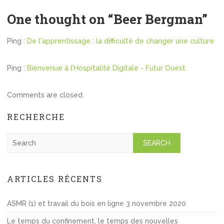
One thought on “
Beer Bergman
”
Ping :
De l'apprentissage : la difficulté de changer une culture
Ping :
Bienvenue à l’Hospitalité Digitale - Futur Ouest
Comments are closed.
RECHERCHE
S
e
a
r
ARTICLES RÉCENTS
c
h
ASMR (1) et travail du bois en ligne
3 novembre 2020
Le temps du confinement, le temps des nouvelles