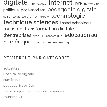
digitale
Internet
livre
informatique
numérique
pédagogie digitale
politique
post-mortem
technologie
selfie
social
société
technologie
technique sciences
thanatechnologie
tourisme
transformation digitale
éducation au
d'entreprises
web 2.0
économique
numérique
éthique
éthique numérique
RECHERCHE PAR CATÉGORIE
actualités
Hospitalité digitale
numérique
politique & société
technologies, techniques et sciences
tourisme 2.0