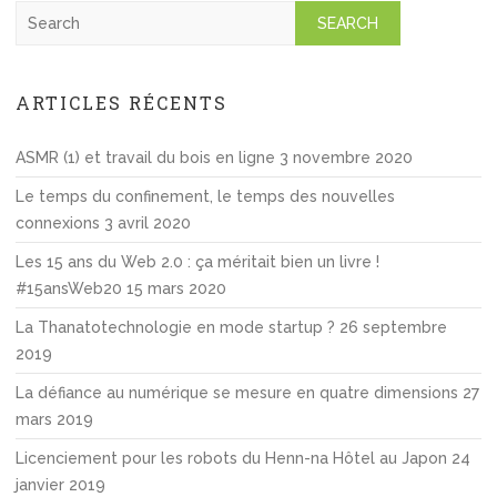
S
e
a
r
ARTICLES RÉCENTS
c
h
ASMR (1) et travail du bois en ligne
3 novembre 2020
Le temps du confinement, le temps des nouvelles
connexions
3 avril 2020
Les 15 ans du Web 2.0 : ça méritait bien un livre !
#15ansWeb20
15 mars 2020
La Thanatotechnologie en mode startup ?
26 septembre
2019
La défiance au numérique se mesure en quatre dimensions
27
mars 2019
Licenciement pour les robots du Henn-na Hôtel au Japon
24
janvier 2019