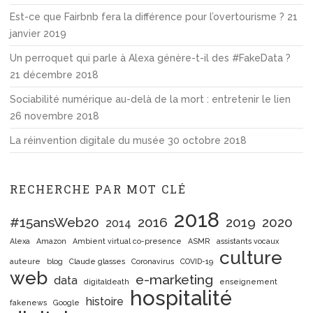
Est-ce que Fairbnb fera la différence pour l’overtourisme ?
21
janvier 2019
Un perroquet qui parle à Alexa génère-t-il des #FakeData ?
21 décembre 2018
Sociabilité numérique au-delà de la mort : entretenir le lien
26 novembre 2018
La réinvention digitale du musée
30 octobre 2018
RECHERCHE PAR MOT CLÉ
2018
#15ansWeb20
2016
2019
2020
2014
Alexa
Amazon
Ambient virtual co-presence
ASMR
assistants vocaux
culture
auteure
blog
Claude glasses
Coronavirus
COVID-19
web
e-marketing
data
digitaldeath
enseignement
hospitalité
histoire
fakenews
Google