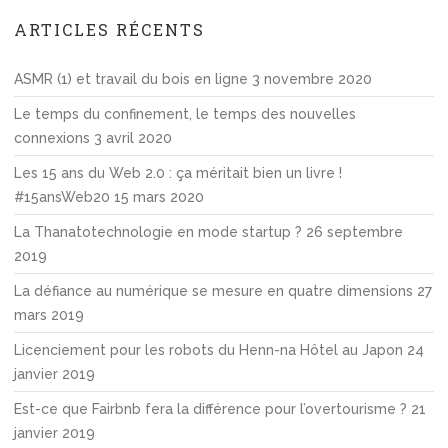
o
n
r
ARTICLES RÉCENTS
d
c
e
h
ASMR (1) et travail du bois en ligne
3 novembre 2020
s
a
Le temps du confinement, le temps des nouvelles
r
connexions
3 avril 2020
t
Les 15 ans du Web 2.0 : ça méritait bien un livre !
i
#15ansWeb20
15 mars 2020
c
La Thanatotechnologie en mode startup ?
26 septembre
l
2019
e
s
La défiance au numérique se mesure en quatre dimensions
27
mars 2019
Licenciement pour les robots du Henn-na Hôtel au Japon
24
janvier 2019
Est-ce que Fairbnb fera la différence pour l’overtourisme ?
21
janvier 2019