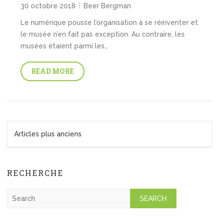
30 octobre 2018
Beer Bergman
Le numérique pousse l’organisation à se réinventer et
le musée n’en fait pas exception. Au contraire, les
musées étaient parmi les…
READ MORE
N
a
Articles plus anciens
v
i
g
RECHERCHE
a
t
S
i
e
a