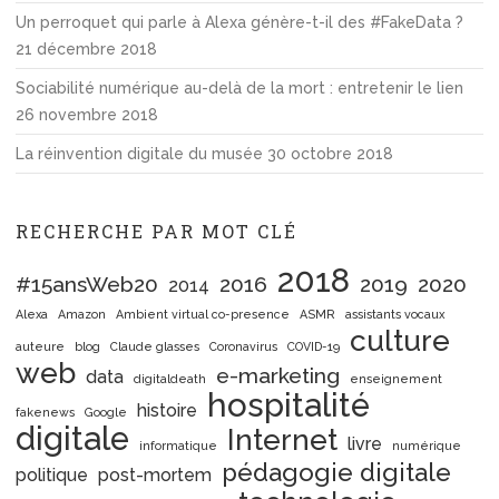
Un perroquet qui parle à Alexa génère-t-il des #FakeData ?
21 décembre 2018
Sociabilité numérique au-delà de la mort : entretenir le lien
26 novembre 2018
La réinvention digitale du musée
30 octobre 2018
RECHERCHE PAR MOT CLÉ
2018
#15ansWeb20
2016
2019
2020
2014
Alexa
Amazon
Ambient virtual co-presence
ASMR
assistants vocaux
culture
auteure
blog
Claude glasses
Coronavirus
COVID-19
web
e-marketing
data
digitaldeath
enseignement
hospitalité
histoire
fakenews
Google
digitale
Internet
livre
informatique
numérique
pédagogie digitale
politique
post-mortem