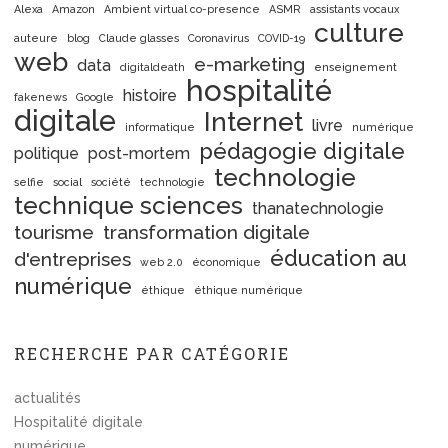
Alexa
Amazon
Ambient virtual co-presence
ASMR
assistants vocaux
culture
auteure
blog
Claude glasses
Coronavirus
COVID-19
web
e-marketing
data
digitaldeath
enseignement
hospitalité
histoire
fakenews
Google
digitale
Internet
livre
informatique
numérique
pédagogie digitale
politique
post-mortem
technologie
selfie
social
société
technologie
technique sciences
thanatechnologie
tourisme
transformation digitale
éducation au
d'entreprises
web 2.0
économique
numérique
éthique
éthique numérique
RECHERCHE PAR CATÉGORIE
actualités
Hospitalité digitale
numérique