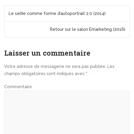
N
a
Le selfie comme forme d’autoportrait 2.0 (2014)
v
i
Retour sur le salon Emarketing (2016)
g
a
t
Laisser un commentaire
i
o
Votre adresse de messagerie ne sera pas publiée.
Les
n
champs obligatoires sont indiqués avec
*
d
e
Commentaire
l
’
a
r
t
i